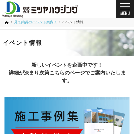
プロの目線からご提案。奈良県の注文住宅・新築戸建てを手がける工務店なら当社へ。
奈良県の安心の一戸建て｜ミツヤハウジング
見て納得のイベント案内！
イベント情報
ホーム
イベント情報
新しいイベントを企画中です！
詳細が決まり次第こちらのページでご案内いたしま
す。