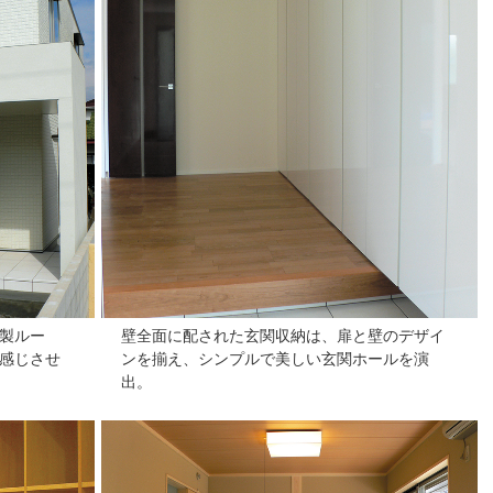
製ルー
壁全面に配された玄関収納は、扉と壁のデザイ
感じさせ
ンを揃え、シンプルで美しい玄関ホールを演
出。