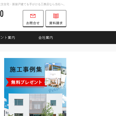
注文住宅・新築戸建てを手がける工務店なら当社へ。
0747-52-6700
営業時間
お問合せ
資料請求
9:00～18:00
定休日
水曜日
インナップ
見て納得のイベント案内！
会社案内
0747-52-6700
営業時
お問合せ
資料請求
間
9:00
～
18:00
定休日
水曜日
Jupiter Cube