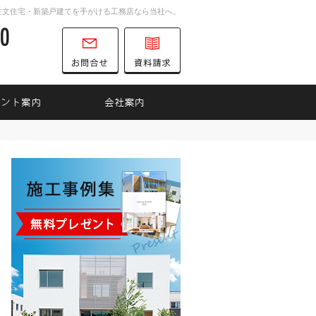
注文住宅・新築戸建てを手がける工務店なら当社へ。
0747-52-6700
営業時間
お問合せ
資料請求
9:00～18:00
定休日
水曜日
インナップ
見て納得のイベント案内！
会社案内
0747-52-6700
営業時
お問合せ
資料請求
間
9:00
～
18:00
定休日
水曜日