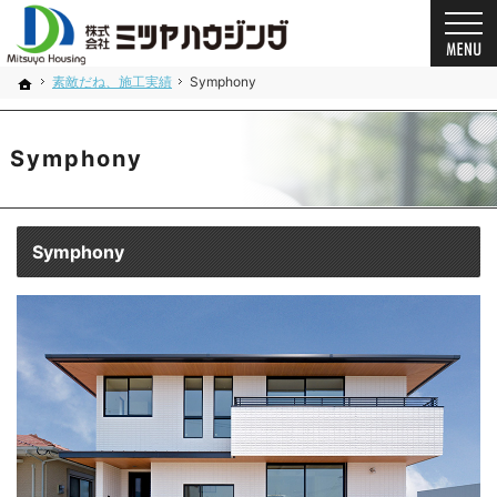
プロの目線からご提案。奈良県の注文住宅・新築戸建てを手がける工務店なら当社へ。
奈良県の安心の一戸建て｜ミツヤハウジング
素敵だね、施工実績
Symphony
ホーム
Symphony
Symphony