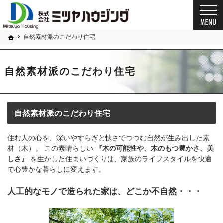
プロの目線からご提案。奈良県の注文住宅・新築戸建てを手がける工務店なら当社へ。
奈良県の安心の一戸建て｜ミツヤハウジング
自然素材派のこだわり住宅
ホーム
自然素材派のこだわり住宅
自然素材派のこだわり住宅
住む人の心を、深いやすらぎと快さでつつむ自然が生み出した素
材（木）。 この素晴らしい
『木の可能性や、木のもつ豊かさ、美
しさ』
を生かした住まいづくりは、家族のライフスタイルを快適
で心豊かな暮らしに変えます。
人工的なモノで造られた家は、どこか不自然・・・