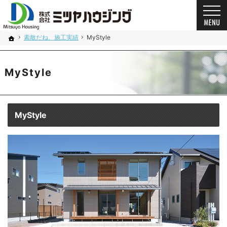
プロの目線からご提案。奈良県の注文住宅・新築戸建てを手がける工務店なら当社へ。
奈良県の安心の一戸建て｜ミツヤハウジング
素敵だね、施工実績
MyStyle
ホーム
MyStyle
MyStyle