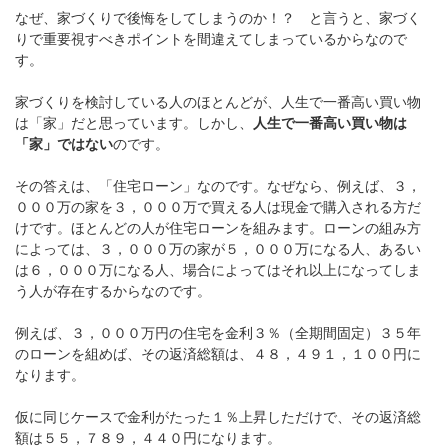
なぜ、家づくりで後悔をしてしまうのか！？ と言うと、家づく
りで重要視すべきポイントを間違えてしまっているからなので
す。
家づくりを検討している人のほとんどが、人生で一番高い買い物
は「家」だと思っています。しかし、
人生で一番高い買い物は
「家」ではない
のです。
その答えは、「住宅ローン」なのです。なぜなら、例えば、３，
０００万の家を３，０００万で買える人は現金で購入される方だ
けです。ほとんどの人が住宅ローンを組みます。ローンの組み方
によっては、３，０００万の家が５，０００万になる人、あるい
は６，０００万になる人、場合によってはそれ以上になってしま
う人が存在するからなのです。
例えば、３，０００万円の住宅を金利３％（全期間固定）３５年
のローンを組めば、その返済総額は、４８，４９１，１００円に
なります。
仮に同じケースで金利がたった１％上昇しただけで、その返済総
額は５５，７８９，４４０円になります。