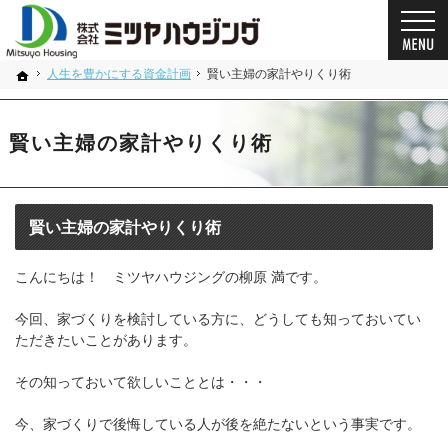
プロの目線からご提案。奈良県の注文住宅・新築戸建てを手がける工務店なら当社へ。
奈良県の安心の一戸建て｜ミツヤハウジング
人生を豊かにする資金計画
賢い主婦の家計やりくり術
ホーム
賢い主婦の家計やりくり術
賢い主婦の家計やりくり術
こんにちは！ ミツヤハウジングの柳原 満です。
今回、家づくりを検討している方に、どうしても知っておいてい
ただきたいことがあります。
その知っておいて欲しいこととは・・・
今、家づくりで後悔している人が後を絶たないという事実です。