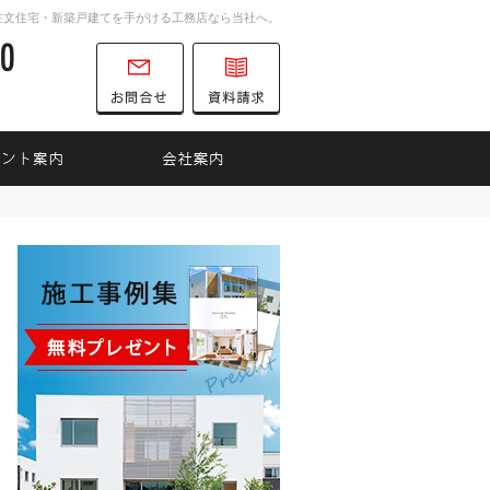
注文住宅・新築戸建てを手がける工務店なら当社へ。
0747-52-6700
営業時間
お問合せ
資料請求
9:00～18:00
定休日
水曜日
インナップ
見て納得のイベント案内！
会社案内
0747-52-6700
営業時
お問合せ
資料請求
間
9:00
～
18:00
定休日
水曜日