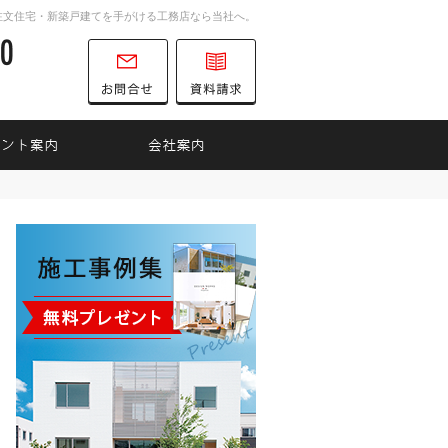
注文住宅・新築戸建てを手がける工務店なら当社へ。
0747-52-6700
営業時間
お問合せ
資料請求
9:00～18:00
定休日
水曜日
インナップ
見て納得のイベント案内！
会社案内
0747-52-6700
営業時
お問合せ
資料請求
間
9:00
～
18:00
定休日
水曜日