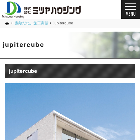
プロの目線からご提案。奈良県の注文住宅・新築戸建てを手がける工務店なら当社へ。
奈良県の安心の一戸建て｜ミツヤハウジング
素敵だね、施工実績
jupitercube
ホーム
jupitercube
jupitercube