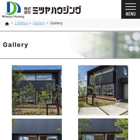
プロの目線からご提案。奈良県の注文住宅・新築戸建てを手がける工務店なら当社へ。
奈良県の安心の一戸建て｜ミツヤハウジング
LifeBox
Gallery
Gallery
ホーム
Gallery