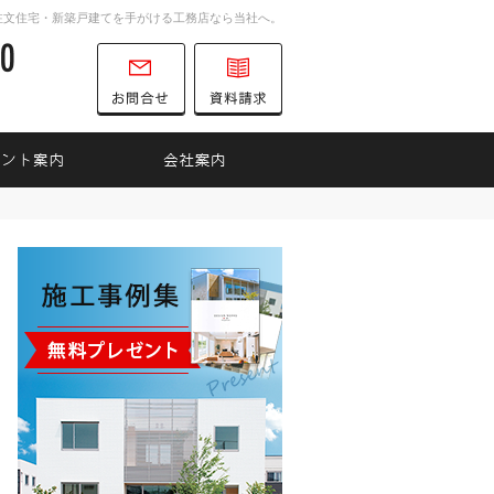
注文住宅・新築戸建てを手がける工務店なら当社へ。
0747-52-6700
営業時間
お問合せ
資料請求
9:00～18:00
定休日
水曜日
インナップ
見て納得のイベント案内！
会社案内
0747-52-6700
営業時
お問合せ
資料請求
間
9:00
～
18:00
定休日
水曜日