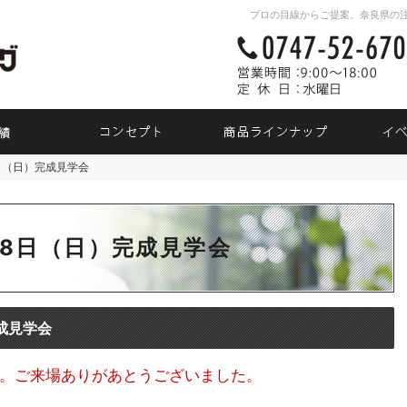
プロの目線からご提案。奈良県の
素敵だね、施工実績
自然素材派のこだわり住宅
商品ラ
日（日）完成見学会
月8日（日）完成見学会
月8日（日）完成見学会
成見学会
。ご来場ありがあとうございました。