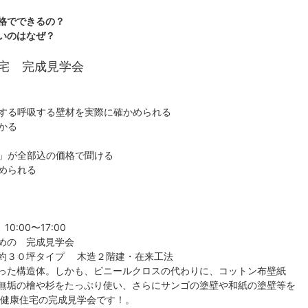
格でできるの？
いのはなぜ？
宅 完成見学会
する呼吸する壁材を実際に確かめられる
かる
」が全部込の価格で聞ける
められる
:00〜17:00
めの 完成見学会
約３０坪タイプ 木造２階建・在来工法
った構造体。しかも、ビニールクロスの代わりに、コットン布壁紙
無垢の檜や杉をたっぷり使い、さらにサンゴの塗壁や和紙の塗壁等を
 健康住宅の完成見学会です！。