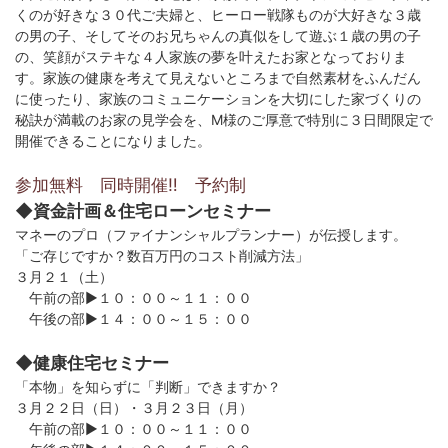
くのが好きな３０代ご夫婦と、ヒーロー戦隊ものが大好きな３歳
の男の子、そしてそのお兄ちゃんの真似をして遊ぶ１歳の男の子
の、笑顔がステキな４人家族の夢を叶えたお家となっておりま
す。家族の健康を考えて見えないところまで自然素材をふんだん
に使ったり、家族のコミュニケーションを大切にした家づくりの
秘訣が満載のお家の見学会を、M様のご厚意で特別に３日間限定で
開催できることになりました。
参加無料 同時開催‼ 予約制
◆資金計画＆住宅ローンセミナー
マネーのプロ（ファイナンシャルプランナー）が伝授します。
「ご存じですか？数百万円のコスト削減方法」
３月２１（土）
午前の部▶１０：００～１１：００
午後の部▶１４：００～１５：００
◆健康住宅セミナー
「本物」を知らずに「判断」できますか？
３月２２日（日）・３月２３日（月）
午前の部▶１０：００～１１：００