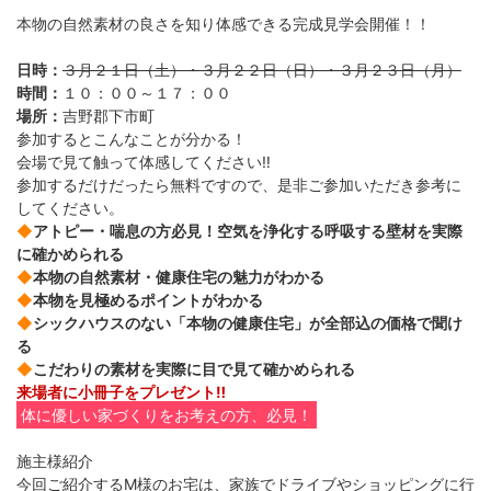
本物の自然素材の良さを知り体感できる完成見学会開催！！
日時：
３月２１日（土）・３月２２日（日）・３月２３日（月）
時間：
１０：００～１７：００
場所：
吉野郡下市町
参加するとこんなことが分かる！
会場で見て触って体感してください‼
参加するだけだったら無料ですので、是非ご参加いただき参考に
してください。
◆
アトピー・喘息の方必見！空気を浄化する呼吸する壁材を実際
に確かめられる
◆
本物の自然素材・健康住宅の魅力がわかる
◆
本物を見極めるポイントがわかる
◆
シックハウスのない「本物の健康住宅」が全部込の価格で聞け
る
◆
こだわりの素材を実際に目で見て確かめられる
来場者に小冊子をプレゼント‼
体に優しい家づくりをお考えの方、必見！
施主様紹介
今回ご紹介するM様のお宅は、家族でドライブやショッピングに行